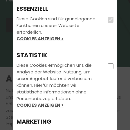
ESSENZIELL
Diese Cookies sind für grundlegende
Jetzt Kontakt aufnehmen
Funktionen unserer Webseite
erforderlich.
COOKIES ANZEIGEN >
STATISTIK
Diese Cookies ermöglichen uns die
Analyse der Website-Nutzung, um
AKTUELLES
unser Angebot laufend verbessern
können. Hierfür möchten wir
Natürlich steht
Deine
Führerscheinausbildung
für
statistische Informationen ohne
uns immer an erster Stelle. Doch auch darüber hinaus
Personenbezug erheben.
hält unsere Fahrschule für Dich eine Vielzahl
COOKIES ANZEIGEN >
zusätzlicher
attraktiver Angebote bereit.
An dieser
Stelle findest Du aktuelle Informationen und
MARKETING
Impressionen zu Veranstaltungen, News und