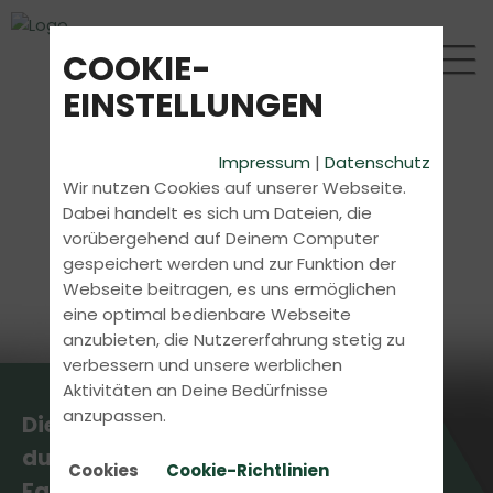
COOKIE-
EINSTELLUNGEN
Impressum
|
Datenschutz
Wir nutzen Cookies auf unserer Webseite.
Dabei handelt es sich um Dateien, die
vorübergehend auf Deinem Computer
gespeichert werden und zur Funktion der
Webseite beitragen, es uns ermöglichen
eine optimal bedienbare Webseite
anzubieten, die Nutzererfahrung stetig zu
verbessern und unsere werblichen
Aktivitäten an Deine Bedürfnisse
anzupassen.
Die aktuellsten News erhältst
du direkt bei uns in der
Cookies
Cookie-Richtlinien
Fahrschule.