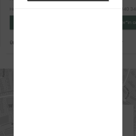
Handy-Nr.: 040 34865969
Handy-Nr.: 040 3
Fahrlehrer*in anfragen
Fahrlehrer*in 
ÜBER ARTUR ELOJAN
ÜBER HARUT
ANFAHRT