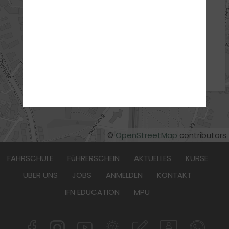
ADRESSE
Intensivfahrschule-Nord
Tangstedter Landstraße 38
22415 Hamburg
:
040 34 86 59 69
©
OpenStreetMap
contributors
FAHRSCHULE
FüHRERSCHEIN
AKTUELLES
KURSE
ÜBER UNS
JOBS
ANMELDEN
KONTAKT
IFN EDUCATION
MPU