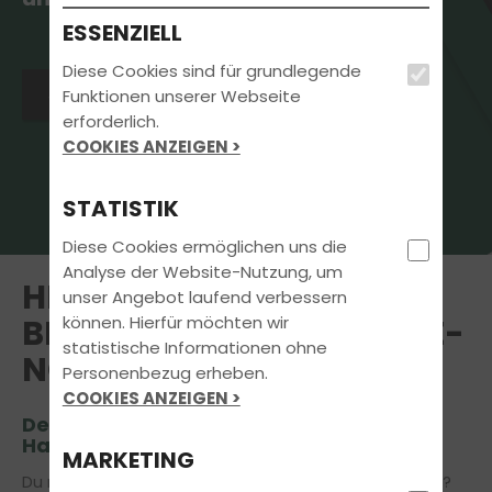
ESSENZIELL
Diese Cookies sind für grundlegende
Jetzt Termin vereinbaren
Funktionen unserer Webseite
erforderlich.
COOKIES ANZEIGEN >
STATISTIK
Diese Cookies ermöglichen uns die
Analyse der Website-Nutzung, um
HERZLICH WILLKOMMEN
unser Angebot laufend verbessern
können. Hierfür möchten wir
BEI INTENSIVFAHRSCHULE-
statistische Informationen ohne
NORD IN HAMBURG
Personenbezug erheben.
COOKIES ANZEIGEN >
Deinem Partner in Sachen Führerschein
Hamburg
MARKETING
Du möchtest den Führerschein in Hamburg machen?