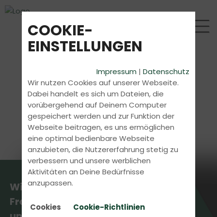
COOKIE-
EINSTELLUNGEN
Impressum
|
Datenschutz
Wir nutzen Cookies auf unserer Webseite.
Dabei handelt es sich um Dateien, die
vorübergehend auf Deinem Computer
gespeichert werden und zur Funktion der
Webseite beitragen, es uns ermöglichen
eine optimal bedienbare Webseite
anzubieten, die Nutzererfahrung stetig zu
verbessern und unsere werblichen
Aktivitäten an Deine Bedürfnisse
anzupassen.
Wir wissen, wie du Schule,
Freizeit und Führerschein
Cookies
Cookie-Richtlinien
unter einen Hut bekommst.