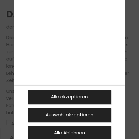
DAS TEAM
der Intensivfahrschule-Nord in Hamburg
Dein freundliches Fahrschulteam von unserer Filiale in
Hamburg steht dir während der Fahrausbildung stets
zur Seite, um Dich so sicher und effizient wie möglich
auf die Führerscheinprüfung vorzubereiten. Durch die
langjährige Erfahrung und mithilfe modernster
Lehrmethoden machen wir Dich in innerhalb kürzester
Zeit fit für den Führerschein.
Unsere Fahrlehrer legen großen Wert auf einen
Alle akzeptieren
vertrauensvollen Umgang zwischen Fahrschüler und
Fahrlehrer, somit musst du keine Angst vor Fehlern
haben und vor strengen Oberlehrer.
Auswahl akzeptieren
Alle Ablehnen
Artur Elojan
Harut