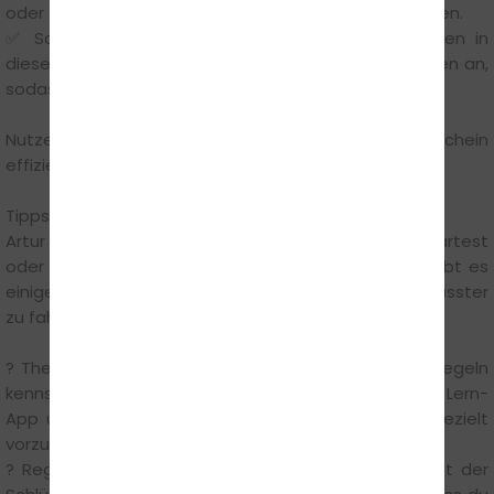
oder eisigen Temperaturen, die das Fahren erschweren.
✅ Schneller durchstarten – Viele Fahrschulen bieten in
dieser Jahreszeit verstärkt Theorie- und Praxisstunden an,
sodass du schneller vorankommst.
Nutze also die Gelegenheit, um deinen Führerschein
effizient und ohne winterliche Hindernisse zu machen.
Tipps für eine erfolgreiche Führerscheinausbildung
Artur Elojan rät: „Wenn du deinen Führerschein startest
oder dich auf die praktische Prüfung vorbereitest, gibt es
einige Punkte, die dir helfen, sicherer und selbstbewusster
zu fahren:"
? Theorie nicht unterschätzen – Je besser du die Regeln
kennst, desto leichter wird das Fahren. Nutze unsere Lern-
App und die Zeit in den Theoriestunden, um dich gezielt
vorzubereiten.
? Regelmäßige Fahrstunden nehmen – Konstanz ist der