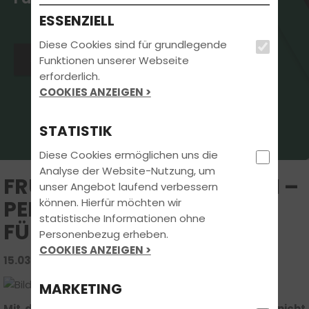
ESSENZIELL
Diese Cookies sind für grundlegende
Jetzt Kontakt aufnehmen
Funktionen unserer Webseite
erforderlich.
COOKIES ANZEIGEN >
STATISTIK
Diese Cookies ermöglichen uns die
Analyse der Website-Nutzung, um
FRÜHLING STARTET DURCH –
unser Angebot laufend verbessern
können. Hierfür möchten wir
PERFEKTE ZEIT FÜR DEN
statistische Informationen ohne
FÜHRERSCHEIN! ??
Personenbezug erheben.
COOKIES ANZEIGEN >
15.03.2025 | FAHRSCHUL-WISSEN
MARKETING
Mit den ersten warmen Sonnenstrahlen kommt nicht