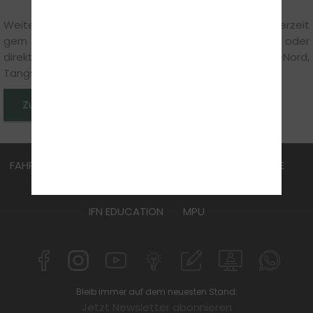
Weitere Hinweise zum Thema gibt Artur Elojan jederzeit
gern persönlich unter der Durchwahl
04034865969
oder
direkt in der Fahrschule: Intensivfahrschule-Nord,
Tangstedter Landstraße 38, 22415 Hamburg.
Zurück zu den News
FAHRSCHULE
FüHRERSCHEIN
AKTUELLES
KURSE
ÜBER UNS
JOBS
ANMELDEN
KONTAKT
IFN EDUCATION
MPU
Bleib immer auf dem neuesten Stand:
Jetzt Newsletter abonnieren