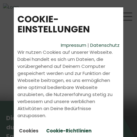
COOKIE-
EINSTELLUNGEN
Impressum
|
Datenschutz
Wir nutzen Cookies auf unserer Webseite.
Dabei handelt es sich um Dateien, die
vorübergehend auf Deinem Computer
gespeichert werden und zur Funktion der
Webseite beitragen, es uns ermöglichen
eine optimal bedienbare Webseite
anzubieten, die Nutzererfahrung stetig zu
verbessern und unsere werblichen
Aktivitäten an Deine Bedürfnisse
anzupassen.
Die aktuellsten News erhältst
du direkt bei uns in der
Cookies
Cookie-Richtlinien
Fahrschule.