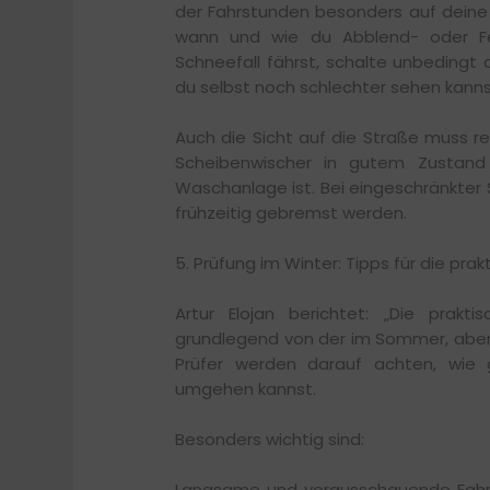
der Fahrstunden besonders auf deine B
wann und wie du Abblend- oder Fer
Schneefall fährst, schalte unbedingt d
du selbst noch schlechter sehen kanns
Auch die Sicht auf die Straße muss r
Scheibenwischer in gutem Zustand
Waschanlage ist. Bei eingeschränkte
frühzeitig gebremst werden.
5. Prüfung im Winter: Tipps für die pra
Artur Elojan berichtet: „Die prakt
grundlegend von der im Sommer, aber
Prüfer werden darauf achten, wie g
umgehen kannst.
Besonders wichtig sind:
Langsame und vorausschauende Fahrw