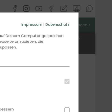
Impressum
|
Datenschutz
Jetzt Preis anfragen >
d auf Deinem Computer gespeichert
LDEN
KONTAKT
IFN EDUCATION
ebseite anzubieten, die
zupassen.
bessern