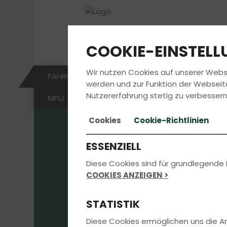
COOKIE-EINSTEL
Wir nutzen Cookies auf unserer Webs
FAHRSCHULE
FÜHRERSCHEIN
AKTUE
werden und zur Funktion der Webseit
Nutzererfahrung stetig zu verbessern
MPU
Cookies
Cookie-Richtlinien
ESSENZIELL
Die aktuellst
Diese Cookies sind für grundlegende 
COOKIES ANZEIGEN >
erhältst du di
STATISTIK
uns in der
Diese Cookies ermöglichen uns die 