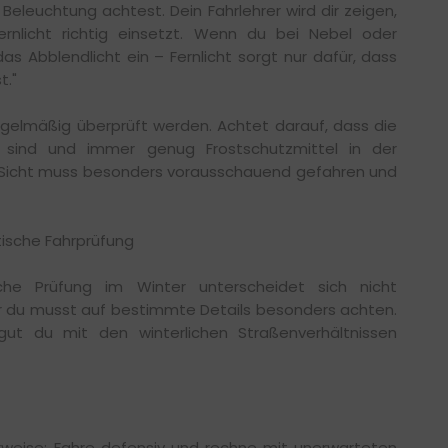
eleuchtung achtest. Dein Fahrlehrer wird dir zeigen,
nlicht richtig einsetzt. Wenn du bei Nebel oder
as Abblendlicht ein – Fernlicht sorgt nur dafür, dass
t."
egelmäßig überprüft werden. Achtet darauf, dass die
 sind und immer genug Frostschutzmittel in der
r Sicht muss besonders vorausschauend gefahren und
ktische Fahrprüfung
ische Prüfung im Winter unterscheidet sich nicht
 du musst auf bestimmte Details besonders achten.
ut du mit den winterlichen Straßenverhältnissen
eise: Fahre defensiv und rechne mit unerwarteten