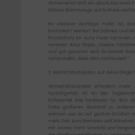
Winterreifen sind ein absolutes Muss 
kürzere Bremswege auf Schnee und Eis
Ein weiterer wichtiger Punkt ist, 
kontrolliert werden. Bei Schnee und Mat
Frostschutz im Auto muss stimmen, d
vereisen. Artur Elojan: „Unsere Fahrle
und gut gerüstet sind. Du kannst ihn
sicherstellst, dass alles funktioniert."
2. Winterfahrstunden: Auf diese Dinge
Winterfahrstunden erfordern mehr
Rutschgefahr ist an der Tagesord
Schneefall. Das bedeutet für dich al
halte größeren Abstand zu anderen F
erklären, wie du auf glatten Straßen r
mehr Zeit zum Bremsen und Anhalten b
mit etwas mehr Vorsicht und langsame
die Straßenverhältnisse zu reagieren.