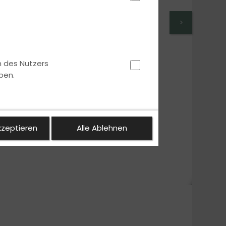
>
n des Nutzers
ben.
kzeptieren
Alle Ablehnen