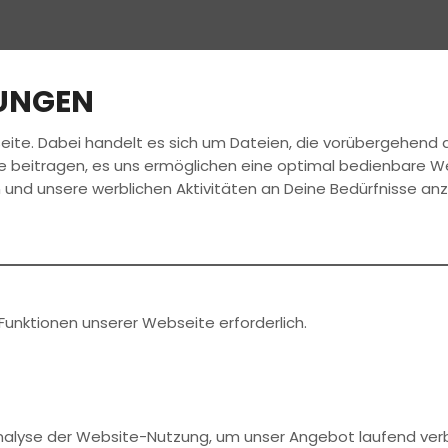
LUNGEN
eite. Dabei handelt es sich um Dateien, die vorübergehen
LLES
KURSE
ÜBER UNS
JOBS
ANME
e beitragen, es uns ermöglichen eine optimal bedienbare W
 und unsere werblichen Aktivitäten an Deine Bedürfnisse an
en News
Funktionen unserer Webseite erforderlich.
rekt bei
Analyse der Website-Nutzung, um unser Angebot laufend ver