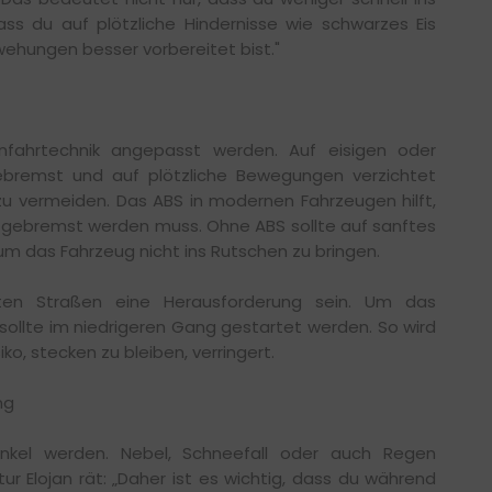
ss du auf plötzliche Hindernisse wie schwarzes Eis
ehungen besser vorbereitet bist."
fahrtechnik angepasst werden. Auf eisigen oder
gebremst und auf plötzliche Bewegungen verzichtet
zu vermeiden. Das ABS in modernen Fahrzeugen hilft,
er gebremst werden muss. Ohne ABS sollte auf sanftes
 das Fahrzeug nicht ins Rutschen zu bringen.
ten Straßen eine Herausforderung sein. Um das
sollte im niedrigeren Gang gestartet werden. So wird
ko, stecken zu bleiben, verringert.
ng
nkel werden. Nebel, Schneefall oder auch Regen
tur Elojan rät: „Daher ist es wichtig, dass du während