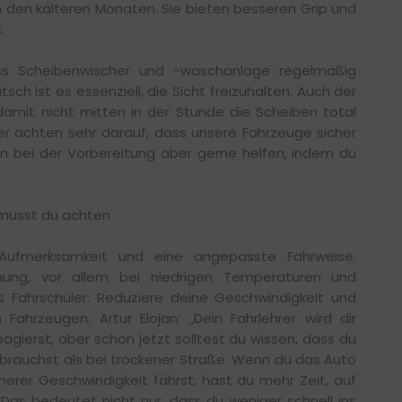
in den kälteren Monaten. Sie bieten besseren Grip und
.
dass Scheibenwischer und -waschanlage regelmäßig
sch ist es essenziell, die Sicht freizuhalten. Auch der
amit nicht mitten in der Stunde die Scheiben total
hrer achten sehr darauf, dass unsere Fahrzeuge sicher
en bei der Vorbereitung aber gerne helfen, indem du
 musst du achten
 Aufmerksamkeit und eine angepasste Fahrweise.
nung, vor allem bei niedrigen Temperaturen und
s Fahrschüler: Reduziere deine Geschwindigkeit und
ahrzeugen. Artur Elojan: „Dein Fahrlehrer wird dir
eagierst, aber schon jetzt solltest du wissen, dass du
rauchst als bei trockener Straße. Wenn du das Auto
rer Geschwindigkeit fährst, hast du mehr Zeit, auf
 Das bedeutet nicht nur, dass du weniger schnell ins