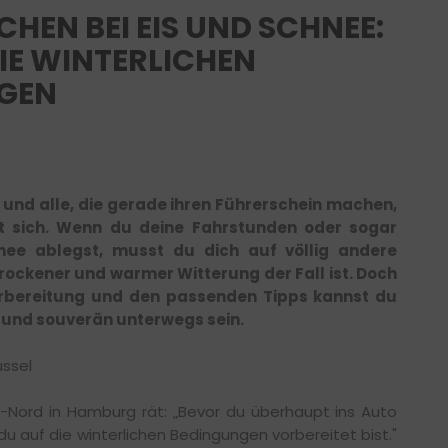
HEN BEI EIS UND SCHNEE:
DIE WINTERLICHEN
GEN
 und alle, die gerade ihren Führerschein machen,
 sich. Wenn du deine Fahrstunden oder sogar
nee ablegst, musst du dich auf völlig andere
trockener und warmer Witterung der Fall ist. Doch
Vorbereitung und den passenden Tipps kannst du
r und souverän unterwegs sein.
üssel
le-Nord in Hamburg rät: „Bevor du überhaupt ins Auto
s du auf die winterlichen Bedingungen vorbereitet bist."