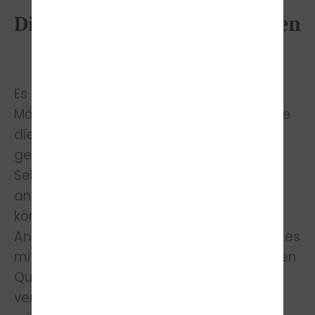
Die unterschiedlichen Formen
der MPU-Vorbereitung
Es gibt heutzutage verschiedene
Möglichkeiten einer MPU-Vorbereitung, wie
die der Gruppenmaßnahmen. Dazu
gehören unter anderem die
Selbsthilfegruppen oder auch die
angeleiteten Gruppen. Darüber hinaus
können ebenfalls Einzelberatungen in
Anspruch genommen werden. Dafür gibt es
mittlerweile Anbieter mit einer spezifischen
Qualifizierung. Da sich die MPU auf
verschiedene Bereiche erstreckt, sollten