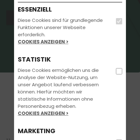
ESSENZIELL
Jetzt kostenlos Termin vereinbaren
Diese Cookies sind für grundlegende
Funktionen unserer Webseite
erforderlich.
COOKIES ANZEIGEN >
STATISTIK
Diese Cookies ermöglichen uns die
Analyse der Website-Nutzung, um
MPU-Vorbereitung
unser Angebot laufend verbessern
können. Hierfür möchten wir
statistische Informationen ohne
Personenbezug erheben.
MPU - Die richtige
COOKIES ANZEIGEN >
Vorbereitung macht´s
MARKETING