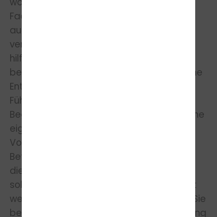
während der MPU-Vorbereitung all diese
Facetten abgedeckt werden. So können
auch die verschiedenen Formen der
verkehrspsychologischen Therapie sehr
hilfreich sein. Eines sollte sich dabei
bewusst gemacht werden; Die MPU ist eine
Entscheidungshilfe für
Führerscheinangelegenheiten. Von den
Begutachtungsstellen werden jedoch keine
eigenen MPU-Beratungen oder MPU-
Vorbereitungen angeboten. Jeder
Betroffene muss sich daher selbst um
diese Möglichkeiten bemühen. Dennoch
sollte auf diese Option niemals verzichtet
werden. Ob nun Basis- oder Intensivkurs; Sie
bekommen während der MPU-Vorbereitung