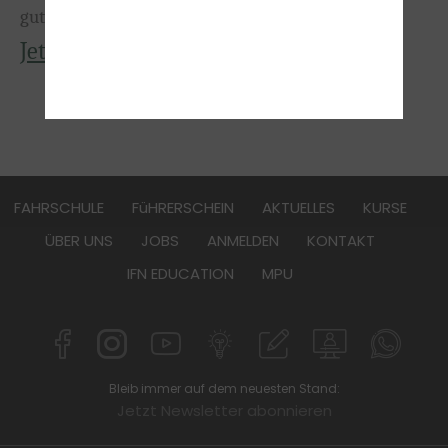
gute MPU-Vorbereitung unerlässlich.
Jetzt kostenlos Termin vereinbaren!
FAHRSCHULE
FüHRERSCHEIN
AKTUELLES
KURSE
ÜBER UNS
JOBS
ANMELDEN
KONTAKT
IFN EDUCATION
MPU
Bleib immer auf dem neuesten Stand:
Jetzt Newsletter abonnieren