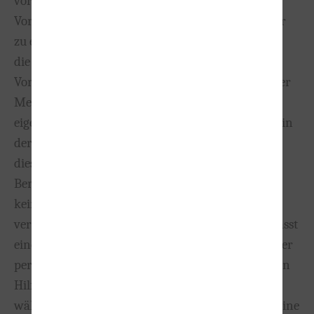
vorausgesetzt wird. Aber ohne eine gute MPU-
Vorbereitung ist das Ziel, den Führerschein wieder
zu erlangen, meist nicht zu erreichen. Daher muss
die MPU-Beratung und die entsprechende
Vorbereitung individuell und qualifiziert sein. Jeder
Mensch ist anders und jedes Schicksal hat seinen
eigenen Hintergrund. Genau darauf sollte explizit in
der MPU-Vorbereitung eingegangen werden. Aus
diesem Grund ist ein persönliches
Beratungsgespräch maßgeblich und sollte auf
keinen Fall vernachlässigt werden. Neben
verschiedenen Möglichkeiten in der Gruppe, umfasst
eine gute MPU-Vorbereitung ebenso die Analyse der
persönlichen Faktoren und die damit verbundenen
Hilfestellungen. Wichtigstes Ziel; Den Gutachter
während der MPU zu überzeugen. Und dafür ist eine