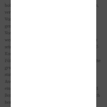
hohen Kosten, die mehrere hundert Euro betragen,
verbunden sind, sollte die entsprechende MPU-
Vorbereitung nicht auf die leichte Schulter
genommen werden. Nur mit einer guten
Vorbereitung können weitere Kosten eingespart
werden. Denn eines sollten Sie sich immer bewusst
sein; Wird die MPU nicht bestanden, müssen MPU-
Kosten erneut entrichtet werden, sofern Sie Ihren
Führerschein wieder haben möchten. Deshalb sollte
grundsätzlich eine gute MPU-Vorbereitung
stattfinden. Hierfür können Sie Intensivkurse in
Anspruch nehmen oder Sie entscheiden sich für
einen Basiskurs. Durch eine gute Vorbereitung und
Beratung lassen sich zudem auch Rückfälle deutlich
besser vermeiden.