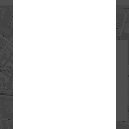
ANFAHRT
ADRESSE
Intensivfahrschule-Nord
Bahrenfelder Steindamm 26
22761 Hamburg
:
040 85 12 11 7