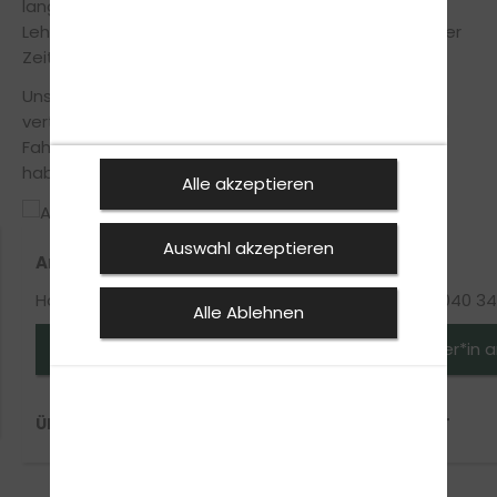
langjährige Erfahrung und mithilfe modernster
Lehrmethoden machen wir Dich in innerhalb kürzester
Zeit fit für den Führerschein.
Unsere Fahrlehrer legen großen Wert auf einen
vertrauensvollen Umgang zwischen Fahrschüler und
Fahrlehrer, somit musst du keine Angst vor Fehlern
haben und vor strengen Oberlehrer.
Alle akzeptieren
Auswahl akzeptieren
Artur Elojan
Harut
Handy-Nr.: 040 34865969
Handy-Nr.: 040 3
Alle Ablehnen
Fahrlehrer*in anfragen
Fahrlehrer*in 
ÜBER ARTUR ELOJAN
ÜBER HARUT