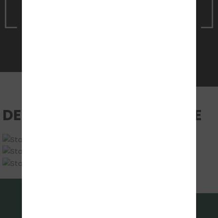
definitiv nicht geda
man einen Fahrl
der geduldig ist, 
Jetzt Termin vereinbaren
Feedback gibt u
wirklich durch d
Phasen bringt, da
genau der Richti
DEINE UNTERRICHTSRÄUME