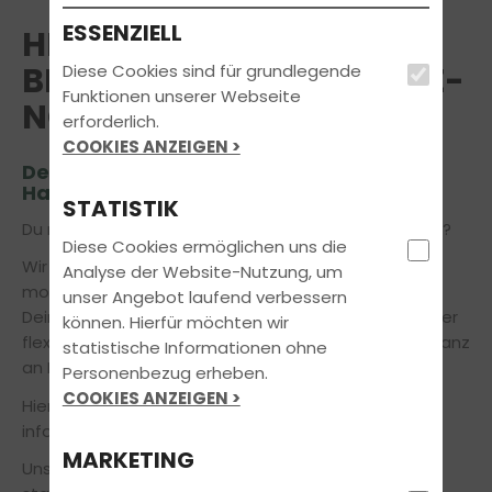
ESSENZIELL
HERZLICH WILLKOMMEN
BEI INTENSIVFAHRSCHULE-
Diese Cookies sind für grundlegende
Funktionen unserer Webseite
NORD IN HAMBURG
erforderlich.
COOKIES ANZEIGEN >
Deinem Partner in Sachen Führerschein
Hamburg
STATISTIK
Du möchtest den Führerschein in Hamburg machen?
Diese Cookies ermöglichen uns die
Wir bereiten Dich zu fairen Konditionen mit
Analyse der Website-Nutzung, um
modernsten Lehr- und Lernmethoden gezielt auf
unser Angebot laufend verbessern
Deinem Weg zur bestandenen Fahrprüfung vor. Unser
können. Hierfür möchten wir
flexibles Ausbildungskonzept orientiert sich dabei ganz
statistische Informationen ohne
an Deinen individuellen Bedürfnissen.
Personenbezug erheben.
COOKIES ANZEIGEN >
Hier kannst du Dich über die
Öffnungszeiten
informieren.
MARKETING
Unser Theorieunterricht findet in Form von Kursen