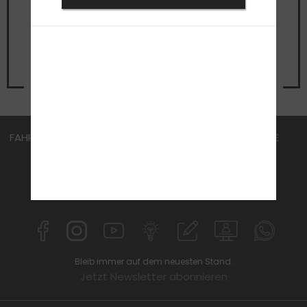
Termin
für ein unverbindliches
Beratungsgespräch
Jetzt Termin vereinbaren
FAHRSCHULE
FüHRERSCHEIN
AKTUELLES
KURSE
ÜBER UNS
JOBS
ANMELDEN
KONTAKT
IFN EDUCATION
MPU
Bleib immer auf dem neuesten Stand:
Jetzt Newsletter abonnieren