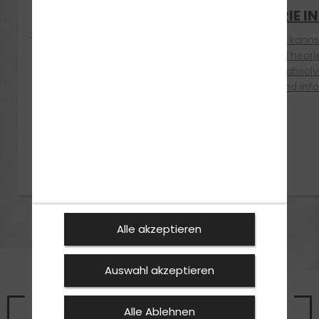
THEORIE UND PRAXIS
THEORIE I
IN 14 TAGEN MöGLICH
Bei uns kann
Bei uns kannst Du Deine
gesamte Theorie
gesamte Theorie und
7 Tagen absol
Praktischeausbildung in
vorbei und inf
14 Tagen absolvieren. Komm
vorbei und informiere Dich.
Alle akzeptieren
Auswahl akzeptieren
Vereinbare noch heute einen
Alle Ablehnen