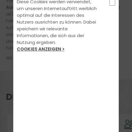
Von Deiner alten Fahrschule solltest Du dir einen
Diese Cookies werden verwendet,
Ausbildungsnachweis
ausstellen lassen, damit wir
um unseren Internetauftritt werblich
all Deine bisher abgeleisteten Theorie- und
optimal auf die Interessen des
Fahrstunden anrechnen können. Nach geringem
Nutzers ausrichten zu können. Dabei
Aufwand kannst Du schon bald Deine Ausbildung zu
speichern wir relevante
einem
fairen Preis
bei uns fortsetzen. Du wirst
Informationen, die sich aus der
überrascht sein, wieviel
Spaß
man bei der
Nutzung ergeben.
Führerscheinausbildung haben kann.
COOKIES ANZEIGEN >
Wir freuen uns auf Dich!
DEINE VORTEILE