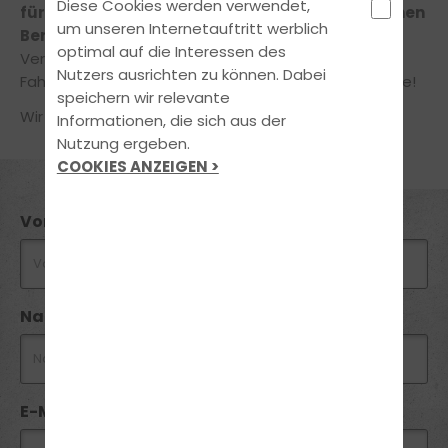
Diese Cookies werden verwendet,
für Dich
und Dein Anliegen
in einem unverbindlichen
um unseren Internetauftritt werblich
Beratungsgespräch!
optimal auf die Interessen des
Vereinbare jetzt online einen Termin in unserer
Nutzers ausrichten zu können. Dabei
Fahrschule – ganz einfach und bequem von zuhause!
speichern wir relevante
Wir freuen uns auf Deine Nachricht!
Informationen, die sich aus der
Nutzung ergeben.
COOKIES ANZEIGEN >
Vorname
Nachname
E-Mail