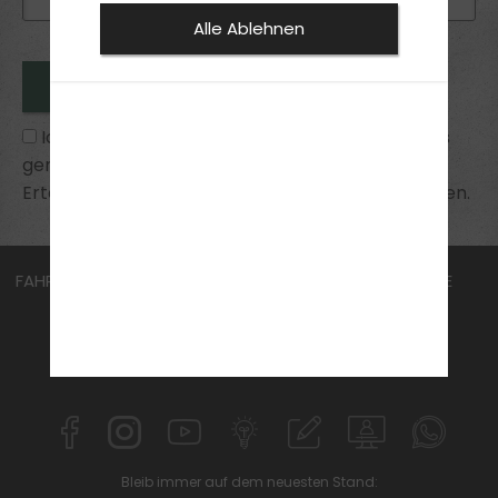
Alle Ablehnen
Ich habe die
Datenschutzhinweise
zur Kenntnis
genommen und bin mit ihnen einverstanden.
Erteilte Einwilligungen kann ich jederzeit widerrufen.
FAHRSCHULE
FüHRERSCHEIN
AKTUELLES
KURSE
ÜBER UNS
JOBS
ANMELDEN
KONTAKT
IFN EDUCATION
MPU
Bleib immer auf dem neuesten Stand: