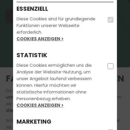
ESSENZIELL
Intensivkurs Theorie in 7 Tagen
Diese Cookies sind für grundlegende
Funktionen unserer Webseite
erforderlich.
COOKIES ANZEIGEN >
STATISTIK
Diese Cookies ermöglichen uns die
Analyse der Website-Nutzung, um
FAHRLEHRER*IN ANFRAGEN
unser Angebot laufend verbessern
können. Hierfür möchten wir
Du würdest gerne Deine Ausbildung
bei einem
statistische Informationen ohne
unserer Fahrprofis
absolvieren? Das freut uns, denn
Personenbezug erheben.
wir lieben unseren Job und möchten auch Dir gerne
COOKIES ANZEIGEN >
die Freude am Fahren
vermitteln.
Sicher hast du noch die ein oder andere Frage, bevor
MARKETING
wir loslegen! Gerne nehmen
wir uns daher die Zeit