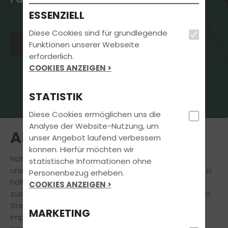
ESSENZIELL
Diese Cookies sind für grundlegende
Jetzt Kontakt aufnehmen
Funktionen unserer Webseite
erforderlich.
COOKIES ANZEIGEN >
STATISTIK
Diese Cookies ermöglichen uns die
Analyse der Website-Nutzung, um
AKTUELLES
unser Angebot laufend verbessern
können. Hierfür möchten wir
Natürlich steht
Deine
Führerscheinausbildung
für
statistische Informationen ohne
uns immer an erster Stelle. Doch auch darüber hinaus
Personenbezug erheben.
hält unsere Fahrschule für Dich eine Vielzahl
COOKIES ANZEIGEN >
zusätzlicher
attraktiver Angebote bereit.
An dieser
Stelle findest Du aktuelle Informationen und
MARKETING
Impressionen zu Veranstaltungen, News und