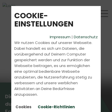
COOKIE-
EINSTELLUNGEN
Impressum
|
Datenschutz
Wir nutzen Cookies auf unserer Webseite.
Dabei handelt es sich um Dateien, die
vorübergehend auf Deinem Computer
gespeichert werden und zur Funktion der
Webseite beitragen, es uns ermöglichen
eine optimal bedienbare Webseite
anzubieten, die Nutzererfahrung stetig zu
verbessern und unsere werblichen
Aktivitäten an Deine Bedürfnisse
anzupassen.
Die aktuellsten News erhältst
du direkt bei uns in der
Cookies
Cookie-Richtlinien
Fahrschule.