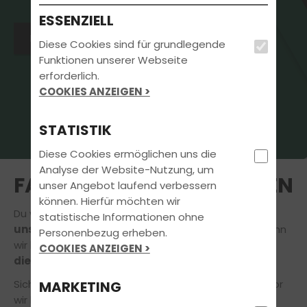
ESSENZIELL
Intensivkurs Theorie in 7 Tagen
Diese Cookies sind für grundlegende
Funktionen unserer Webseite
erforderlich.
COOKIES ANZEIGEN >
STATISTIK
Diese Cookies ermöglichen uns die
Analyse der Website-Nutzung, um
FAHRLEHRER*IN ANFRAGEN
unser Angebot laufend verbessern
können. Hierfür möchten wir
Du würdest gerne Deine Ausbildung
bei einem
statistische Informationen ohne
unserer Fahrprofis
absolvieren? Das freut uns, denn
Personenbezug erheben.
wir lieben unseren Job und möchten auch Dir gerne
COOKIES ANZEIGEN >
die Freude am Fahren
vermitteln.
Sicher hast du noch die ein oder andere Frage, bevor
MARKETING
wir loslegen! Gerne nehmen
wir uns daher die Zeit