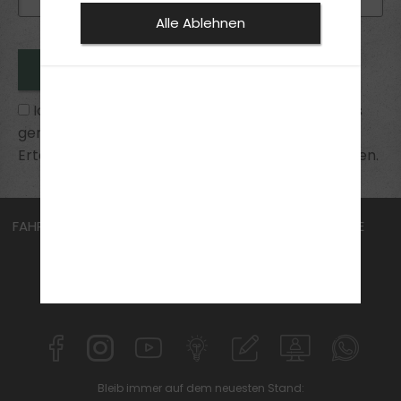
Alle Ablehnen
Ich habe die
Datenschutzhinweise
zur Kenntnis
genommen und bin mit ihnen einverstanden.
Erteilte Einwilligungen kann ich jederzeit widerrufen.
FAHRSCHULE
FüHRERSCHEIN
AKTUELLES
KURSE
ÜBER UNS
JOBS
ANMELDEN
KONTAKT
IFN EDUCATION
MPU
Bleib immer auf dem neuesten Stand: