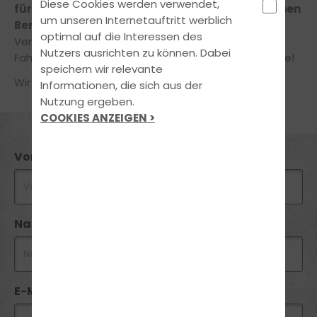
Diese Cookies werden verwendet,
für Dich
und Dein Anliegen
in einem unverbindlichen
um unseren Internetauftritt werblich
Beratungsgespräch!
optimal auf die Interessen des
Vereinbare jetzt online einen Termin in unserer
Nutzers ausrichten zu können. Dabei
Fahrschule – ganz einfach und bequem von zuhause!
speichern wir relevante
Wir freuen uns auf Deine Nachricht!
Informationen, die sich aus der
Nutzung ergeben.
COOKIES ANZEIGEN >
Vorname
Nachname
E-Mail